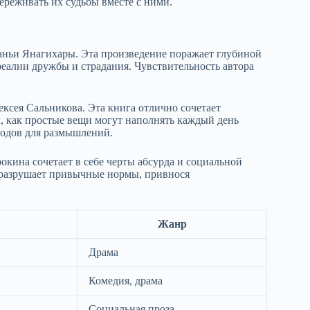
ереживать их судьбы вместе с ними.
ньи Янагихары. Эта произведение поражает глубиной
еалии дружбы и страдания. Чувствительность автора
сея Сальникова. Эта книга отлично сочетает
м, как простые вещи могут наполнять каждый день
водов для размышлений.
кина сочетает в себе черты абсурда и социальной
ь разрушает привычные нормы, привнося
Жанр
Драма
Комедия, драма
Социальная проза