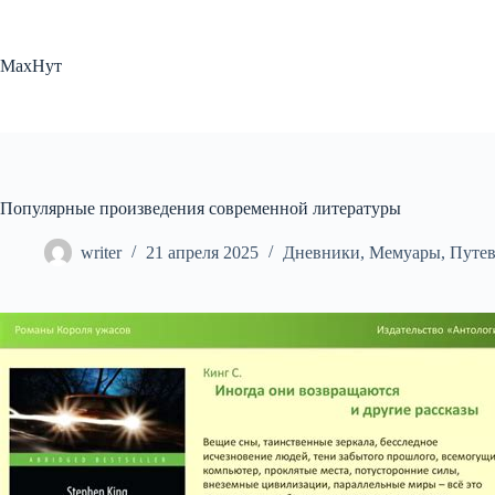
Перейти
к
сути
МахНут
Популярные произведения современной литературы
writer
21 апреля 2025
Дневники
,
Мемуары
,
Путе