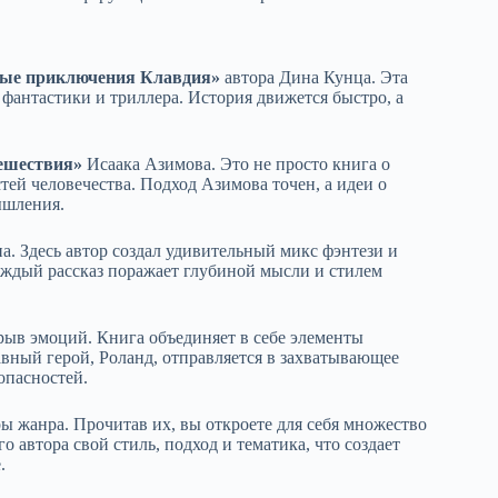
ые приключения Клавдия»
автора Дина Кунца. Эта
 фантастики и триллера. История движется быстро, а
ешествия»
Исаака Азимова. Это не просто книга о
тей человечества. Подход Азимова точен, а идеи о
ышления.
. Здесь автор создал удивительный микс фэнтези и
аждый рассказ поражает глубиной мысли и стилем
рыв эмоций. Книга объединяет в себе элементы
авный герой, Роланд, отправляется в захватывающее
опасностей.
 жанра. Прочитав их, вы откроете для себя множество
 автора свой стиль, подход и тематика, что создает
.