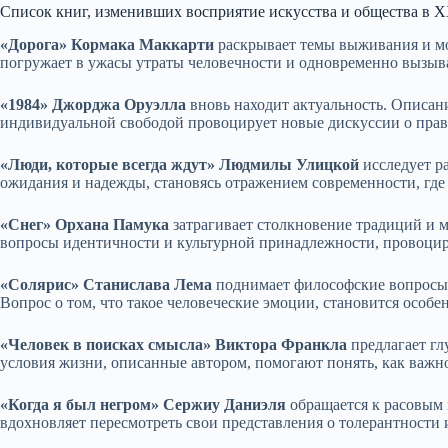
Список книг, изменивших восприятие искусства и общества в X
«Дорога» Кормака Маккарти
раскрывает темы выживания и мо
погружает в ужасы утраты человечности и одновременно вызыв
«1984» Джорджа Оруэлла
вновь находит актуальность. Описан
индивидуальной свободой провоцирует новые дискуссии о права
«Люди, которые всегда ждут» Людмилы Улицкой
исследует р
ожидания и надежды, становясь отражением современности, где
«Снег» Орхана Памука
затрагивает столкновение традиций и м
вопросы идентичности и культурной принадлежности, провоци
«Солярис» Станислава Лема
поднимает философские вопросы 
Вопрос о том, что такое человеческие эмоции, становится особ
«Человек в поисках смысла» Виктора Франкла
предлагает гл
условия жизни, описанные автором, помогают понять, как важн
«Когда я был негром» Сержиу Даниэля
обращается к расовым 
вдохновляет пересмотреть свои представления о толерантности 