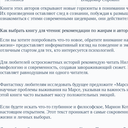
Книги этих авторов открывают новые горизонты в понимании ч
Их произведения оставляют след в сознании, побуждая к размы
ознакомиться с этими современными шедеврами, они действите
Как выбрать книгу для чтения: рекомендации по жанрам и авто
Если вы хотите попробовать что-то новое, обратите внимание 
жизни» предоставляет информативный взгляд на поведение и эм
отличным стартом для тех, кто интересуется психологией.
Для любителей остросюжетных историй рекомендую читать Нила
мифологию и современность, создавая завораживающий сюжет. 
оставляет равнодушным ни одного читателя.
Фантастику любителям исследовать будущее предложите «Марси
научные проблемы выживания на Марсе, указывая на важность 
этой книги часто вызывает массу положительных эмоций.
Если будете искать что-то глубинное и философское, Марион К
настоящим открытием. Этот текст проникает в самые сокровенны
жизни и личных выборах.