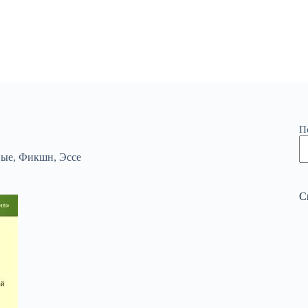
П
вые
,
Фикшн
,
Эссе
С