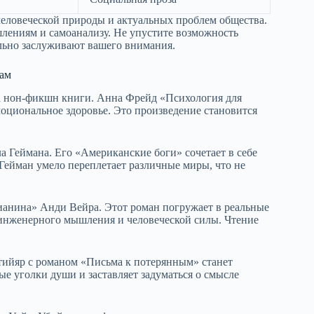
еловеческой природы и актуальных проблем общества.
шлениям и самоанализу. Не упустите возможность
льно заслуживают вашего внимания.
рам
на нон-фикшн книги. Анна Фрейд «Психология для
оциональное здоровье. Это произведение становится
 Геймана. Его «Американские боги» сочетает в себе
Гейман умело переплетает различные миры, что не
анина» Анди Вейра. Этот роман погружает в реальные
инженерного мышления и человеческой силы. Чтение
отийяр с романом «Письма к потерянным» станет
е уголки души и заставляет задуматься о смысле