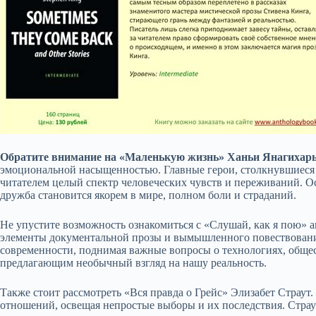
Обратите внимание на «Маленькую жизнь» Ханьи Янагихар
эмоциональной насыщенностью. Главные герои, столкнувшиеся
читателем целый спектр человеческих чувств и переживаний. Ос
дружба становится якорем в мире, полном боли и страданий.
Не упустите возможность ознакомиться с «Слушай, как я пою» ав
элементы документальной прозы и вымышленного повествования
современности, поднимая важные вопросы о технологиях, общест
предлагающим необычный взгляд на нашу реальность.
Также стоит рассмотреть «Вся правда о Грейс» Элизабет Страут.
отношений, освещая непростые выборы и их последствия. Страут 