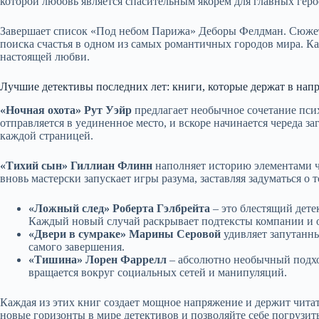
которой любовь является спасительным якорем для главных геро
Завершает список «Под небом Парижа» Деборы Фелдман. Сюжет
поиска счастья в одном из самых романтичных городов мира. Ка
настоящей любви.
Лучшие детективы последних лет: книги, которые держат в нап
«Ночная охота» Рут Уэйр
предлагает необычное сочетание псих
отправляется в уединенное место, и вскоре начинается череда 
каждой страницей.
«Тихий сын» Гиллиан Флинн
наполняет историю элементами 
вновь мастерски запускает игры разума, заставляя задуматься о 
«Ложный след» Роберта Гэлбрейта
– это блестящий дет
Каждый новый случай раскрывает подтексты компании и 
«Двери в сумраке» Марины Серовой
удивляет запутанн
самого завершения.
«Тишина» Лорен Фаррелл
– абсолютно необычный подхо
вращается вокруг социальных сетей и манипуляций.
Каждая из этих книг создает мощное напряжение и держит чита
новые горизонты в мире детективов и позволяйте себе погрузи