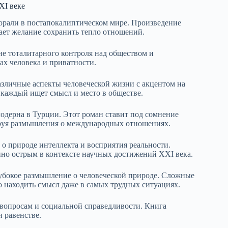
XI веке
рали в постапокалиптическом мире. Произведение
ает желание сохранить тепло отношений.
ие тоталитарного контроля над обществом и
х человека и приватности.
азличные аспекты человеческой жизни с акцентом на
 каждый ищет смысл и место в обществе.
одерна в Турции. Этот роман ставит под сомнение
руя размышления о международных отношениях.
о природе интеллекта и восприятия реальности.
енно острым в контексте научных достижений XXI века.
убокое размышление о человеческой природе. Сложные
о находить смысл даже в самых трудных ситуациях.
вопросам и социальной справедливости. Книга
и равенстве.