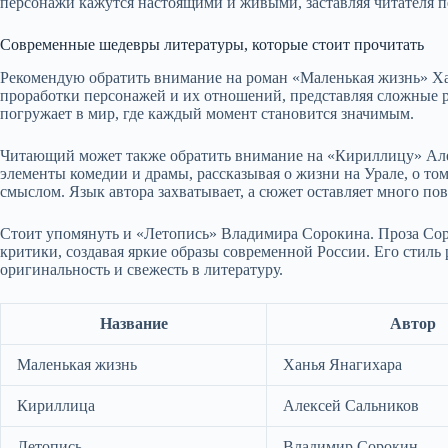
персонажи кажутся настоящими и живыми, заставляя читателя п
Современные шедевры литературы, которые стоит прочитать
Рекомендую обратить внимание на роман «Маленькая жизнь» Ха
проработки персонажей и их отношений, представляя сложные р
погружает в мир, где каждый момент становится значимым.
Читающий может также обратить внимание на «Кириллицу» Алек
элементы комедии и драмы, рассказывая о жизни на Урале, о то
смыслом. Язык автора захватывает, а сюжет оставляет много по
Стоит упомянуть и «Летопись» Владимира Сорокина. Проза Соро
критики, создавая яркие образы современной России. Его стил
оригинальность и свежесть в литературу.
Название
Автор
Маленькая жизнь
Ханья Янагихара
Кириллица
Алексей Сальников
Летопись
Владимир Сорокин