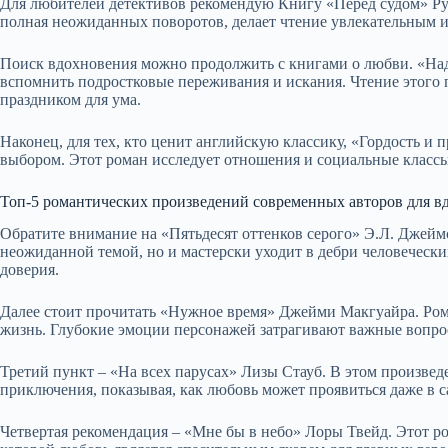
Для любителей детективов рекомендую Книгу «Перед судом» Рут
полная неожиданных поворотов, делает чтение увлекательным 
Поиск вдохновения можно продолжить с книгами о любви. «На
вспомнить подростковые переживания и искания. Чтение этого п
праздником для ума.
Наконец, для тех, кто ценит английскую классику, «Гордость и
выбором. Этот роман исследует отношения и социальные классы
Топ-5 романтических произведений современных авторов для в
Обратите внимание на «Пятьдесят оттенков серого» Э.Л. Джеймс
неожиданной темой, но и мастерски уходит в дебри человеческ
доверия.
Далее стоит прочитать «Нужное время» Джейми Макгуайра. Рома
жизнь. Глубокие эмоции персонажей затрагивают важные вопрос
Третий пункт – «На всех парусах» Лизы Стауб. В этом произвед
приключения, показывая, как любовь может проявиться даже в 
Четвертая рекомендация – «Мне бы в небо» Лоры Твейд. Этот р