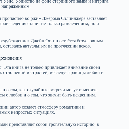
 Уэйс. Убийство на фоне старинного замка и интрига,
и напряжённым.
д пропастью во ржи» Джерома Сэлинджера заставляет
роизведения станет не только развлечением, но и
 предубеждение» Джейн Остин остаётся безусловным
, оставаясь актуальным на протяжении веков.
дохновения
. Эта книга не только привлекает внимание своей
их отношений и страстей, исследуя границы любви и
н о том, как случайные встречи могут изменить
ы о любви и о том, что значит быть искренним.
ении автор создает атмосферу романтики и
самых непростых ситуациях.
оман представляет собой трогательную историю, в