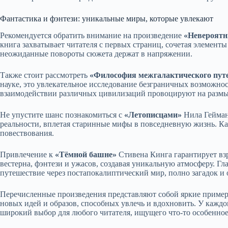
Фантастика и фэнтези: уникальные миры, которые увлекают
Рекомендуется обратить внимание на произведение
«Невероятн
книга захватывает читателя с первых страниц, сочетая элементы
неожиданные повороты сюжета держат в напряжении.
Также стоит рассмотреть
«Философия межгалактического пут
науке, это увлекательное исследование безграничных возможнос
взаимодействии различных цивилизаций провоцируют на разм
Не упустите шанс познакомиться с
«Летописцами»
Нила Геймана
реальности, вплетая старинные мифы в повседневную жизнь. К
повествования.
Привлечение к
«Тёмной башне»
Стивена Кинга гарантирует вз
вестерна, фэнтези и ужасов, создавая уникальную атмосферу. Гл
путешествие через постапокалиптический мир, полно загадок и 
Перечисленные произведения представляют собой яркие примеры
новых идей и образов, способных увлечь и вдохновить. У каждого
широкий выбор для любого читателя, ищущего что-то особенное