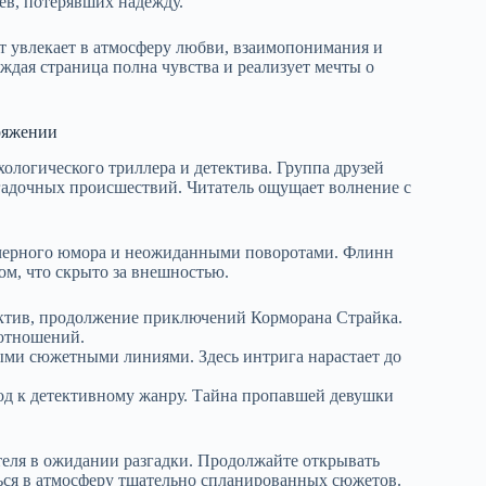
ев, потерявших надежду.
 увлекает в атмосферу любви, взаимопонимания и
ждая страница полна чувства и реализует мечты о
ряжении
ологического триллера и детектива. Группа друзей
загадочных происшествий. Читатель ощущает волнение с
черного юмора и неожиданными поворотами. Флинн
том, что скрыто за внешностью.
ектив, продолжение приключений Корморана Страйка.
отношений.
ыми сюжетными линиями. Здесь интрига нарастает до
д к детективному жанру. Тайна пропавшей девушки
теля в ожидании разгадки. Продолжайте открывать
ться в атмосферу тщательно спланированных сюжетов.